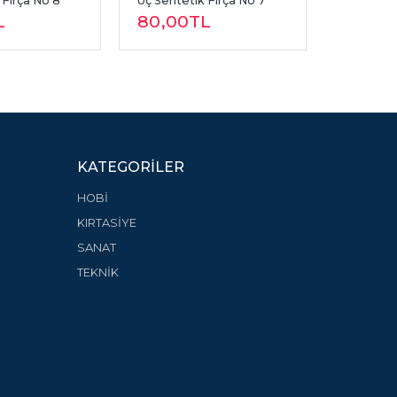
 Fırça No 8
Uç Sentetik Fırça No 7
36 GR
L
80
,00
TL
70
,00
KATEGORILER
HOBİ
KIRTASİYE
SANAT
TEKNİK