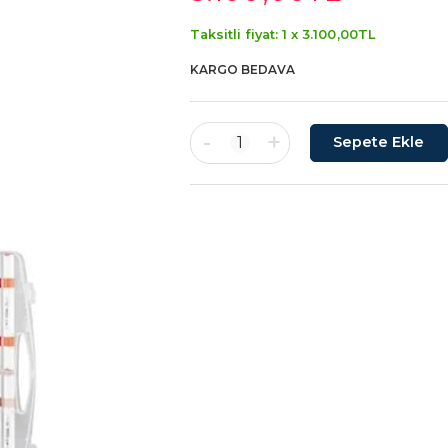
Taksitli fiyat: 1 x
3.100
,00
TL
KARGO BEDAVA
-
+
1
Sepete Ekle