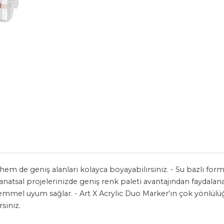
 hem de geniş alanları kolayca boyayabilirsiniz. - Su bazlı for
tsal projelerinizde geniş renk paleti avantajından faydalanabil
kemmel uyum sağlar. - Art X Acrylic Duo Marker'ın çok yönlü
rsiniz.