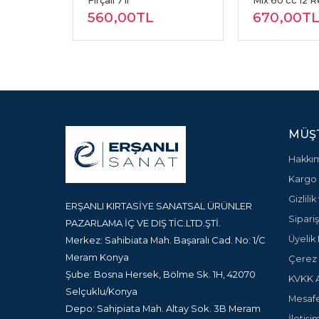
k
Fırçalı 7 li
Mix 60 cc 12 
560
,00
TL
670
,00
T
MÜŞT
Hakkı
Kargo 
Gizlili
ERŞANLI KIRTASİYE SANATSAL ÜRÜNLER
Sipariş
PAZARLAMA İÇ VE DIŞ TİC.LTD.ŞTİ.
Üyelik 
Merkez: Sahibiata Mah. Başaralı Cad. No: 1/C
Meram Konya
Çerez P
Şube: Bosna Hersek, Bölme Sk. 1H, 42070
KVKK A
Selçuklu/Konya
Mesafe
Depo: Sahipiata Mah. Altay Sok. 3B Meram
İletişi