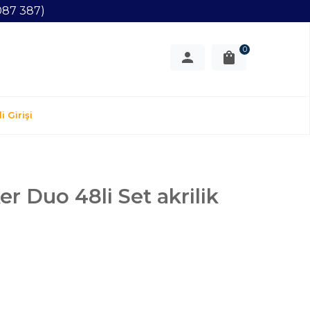
087 387)
0
i Girişi
er Duo 48li Set akrilik