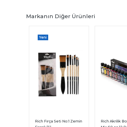
Markanın Diğer Ürünleri
Yeni
Boya 
Rich Fırça Seti No:1 Zemin 
Rich Akrilik B