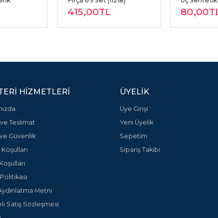
Renk
Fırça 6 lı Set (11218)
Uç Sentetik
L
415
,00
TL
80
,00
T
ERI HIZMETLERI
ÜYELIK
mızda
Üye Girişi
ve Teslimat
Yeni Üyelik
k ve Güvenlik
Sepetim
 Koşulları
Sipariş Takibi
Koşulları
olitikası
ydınlatma Metni
li Satış Sözleşmesi
m