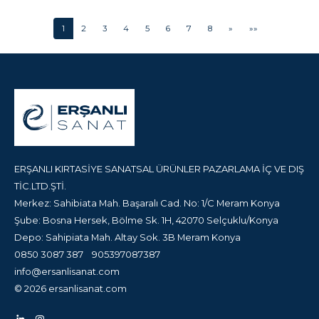
GREEN
BLUE
1
2
3
4
5
6
7
8
»
»»
ERŞANLI KIRTASİYE SANATSAL ÜRÜNLER PAZARLAMA İÇ VE DIŞ
TİC.LTD.ŞTİ.
Merkez: Sahibiata Mah. Başaralı Cad. No: 1/C Meram Konya
Şube: Bosna Hersek, Bölme Sk. 1H, 42070 Selçuklu/Konya
Depo: Sahipiata Mah. Altay Sok. 3B Meram Konya
0850 3087 387
905397087387
info@ersanlisanat.com
© 2026 ersanlisanat.com