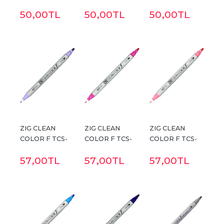
AHŞAP KALEMİ 
50
,00
TL
50
,00
TL
50
,00
TL
PWS-120 651 
AKÇAAĞAÇ
ZIG CLEAN 
ZIG CLEAN 
ZIG CLEAN 
COLOR F TCS-
COLOR F TCS-
COLOR F TCS-
6000T 083 
6000T 025 
6000T 021 
57
,00
TL
57
,00
TL
57
,00
TL
LILAC
PINK
LIGHT CARMINE