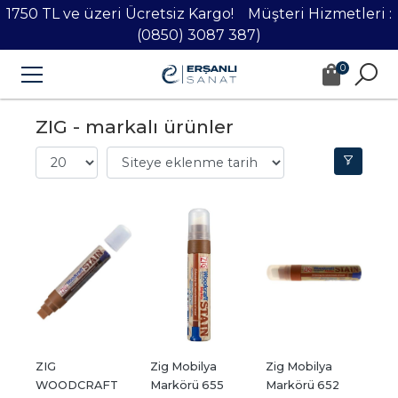
1750 TL ve üzeri Ücretsiz Kargo! Müşteri Hizmetleri :
(0850) 3087 387)
0
ZIG - markalı ürünler
ZIG 
Zig Mobilya 
Zig Mobilya 
WOODCRAFT 
Markörü 655
Markörü 652