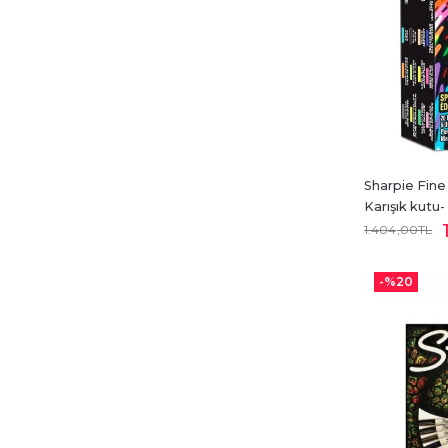
Sharpie Fine
Karışık kutu-
1.404
,00
TL
-%
20