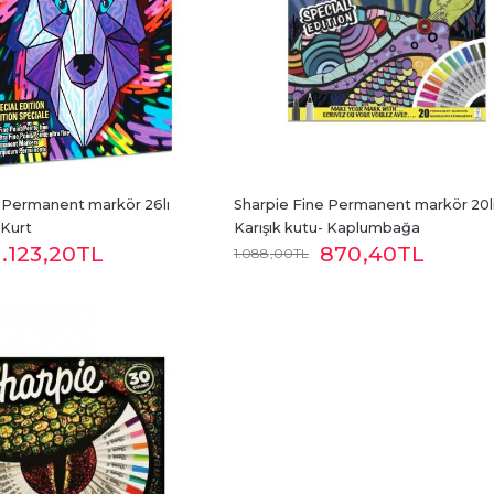
 Permanent markör 26lı 
Sharpie Fine Permanent markör 20li
 Kurt
Karışık kutu- Kaplumbağa
1.123
,20
TL
870
,40
TL
1.088
,00
TL