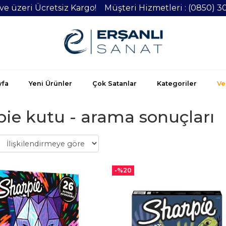
 ve üzeri Ücretsiz Kargo! Müşteri Hizmetleri : (0850) 3
yfa
Yeni Ürünler
Çok Satanlar
Kategoriler
Vel
pie kutu - arama sonuçları
-%
20