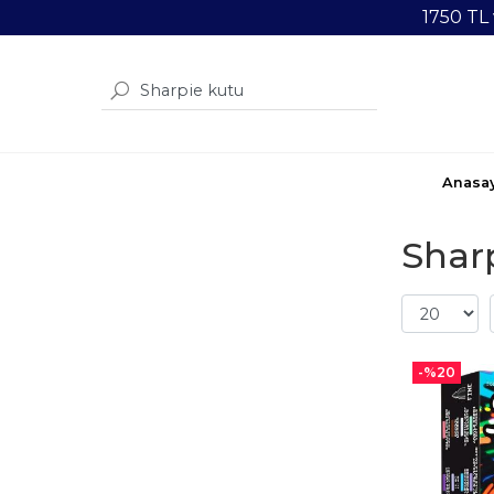
1750 TL
Anasa
Shar
-%
20