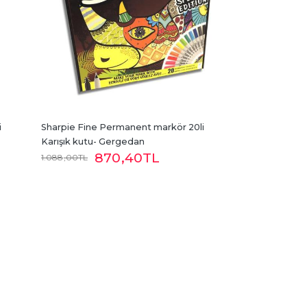
 
Sharpie Fine Permanent markör 20li 
Karışık kutu- Gergedan
870
,40
TL
1.088
,00
TL