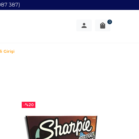
087 387)
0
i Girişi
-%
20