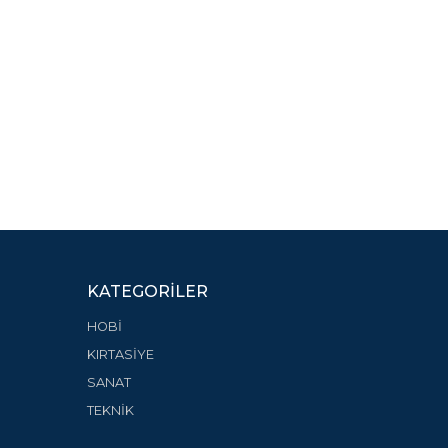
KATEGORILER
HOBİ
KIRTASİYE
SANAT
TEKNİK