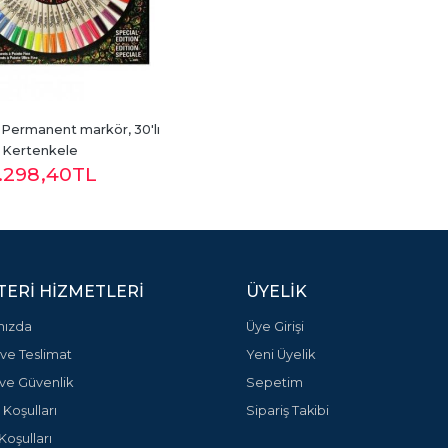
 Permanent markör, 30'lı 
- Kertenkele
.298
,40
TL
ERI HIZMETLERI
ÜYELIK
mızda
Üye Girişi
ve Teslimat
Yeni Üyelik
k ve Güvenlik
Sepetim
 Koşulları
Sipariş Takibi
Koşulları