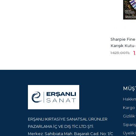
Sharpie Fine
Karışık Kutu
1
1.623
,00
TL
MÜŞT
Hakkı
Kargo 
Gizlili
ERŞANLI KIRTASİYE SANATSAL ÜRÜNLER
Sipariş
PAZARLAMA İÇ VE DIŞ TİC.LTD.ŞTİ.
Üyelik 
Merkez: Sahibiata Mah. Başaralı Cad. No: 1/C