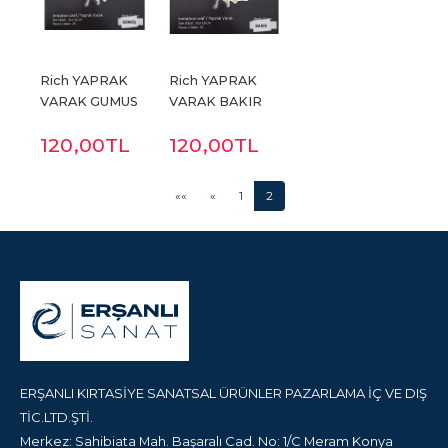
Rich YAPRAK 
Rich YAPRAK 
VARAK GUMUS 
VARAK BAKIR 
25LI
25LI
120
,00
TL
120
,00
TL
««
«
1
2
ERŞANLI KIRTASİYE SANATSAL ÜRÜNLER PAZARLAMA İÇ VE DIŞ
TİC.LTD.ŞTİ.
Merkez: Sahibiata Mah. Başaralı Cad. No: 1/C Meram Konya