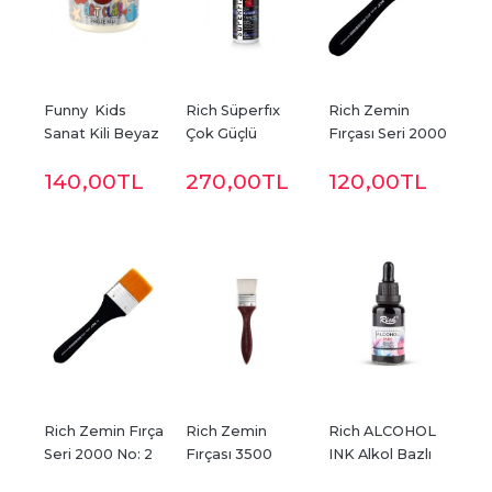
Funny  Kids 
Rich Süperfıx 
Rich Zemin 
Sanat Kili Beyaz 
Çok Güçlü 
Fırçası Seri 2000 
550
Yapıştırıcı 120 CC
No:1,5
140
,00
TL
270
,00
TL
120
,00
TL
Rich Zemin Fırça 
Rich Zemin 
Rich ALCOHOL 
Seri 2000 No: 2
Fırçası 3500 
INK Alkol Bazlı 
SERİ NO:1,5 
Mürekkep 30 