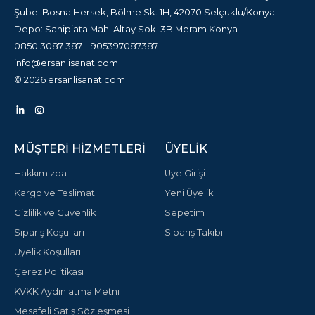
Şube: Bosna Hersek, Bölme Sk. 1H, 42070 Selçuklu/Konya
Depo: Sahipiata Mah. Altay Sok. 3B Meram Konya
0850 3087 387
905397087387
info@ersanlisanat.com
© 2026 ersanlisanat.com
MÜŞTERI HIZMETLERI
ÜYELIK
Hakkımızda
Üye Girişi
Kargo ve Teslimat
Yeni Üyelik
Gizlilik ve Güvenlik
Sepetim
Sipariş Koşulları
Sipariş Takibi
Üyelik Koşulları
Çerez Politikası
KVKK Aydınlatma Metni
Mesafeli Satış Sözleşmesi