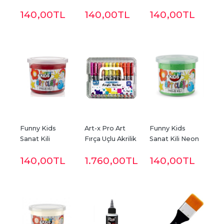
Pembe 566
Sarı 576
Pembe 574
140
,00
TL
140
,00
TL
140
,00
TL
Funny Kids 
Art-x Pro Art 
Funny Kids 
Sanat Kili  
Fırça Uçlu Akrilik 
Sanat Kili Neon 
Kırmızı 560
Marker 36lı Set
Yeşil 578
140
,00
TL
1.760
,00
TL
140
,00
TL