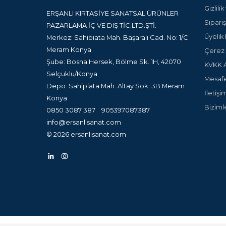
Gizlili
ERŞANLI KIRTASİYE SANATSAL ÜRÜNLER
Sipariş
PAZARLAMA İÇ VE DIŞ TİC.LTD.ŞTİ.
Üyelik 
Merkez: Sahibiata Mah. Başaralı Cad. No: 1/C
Meram Konya
Çerez P
Şube: Bosna Hersek, Bölme Sk. 1H, 42070
KVKK A
Selçuklu/Konya
Mesafe
Depo: Sahipiata Mah. Altay Sok. 3B Meram
İletişi
Konya
Biziml
0850 3087 387
905397087387
info@ersanlisanat.com
© 2026 ersanlisanat.com