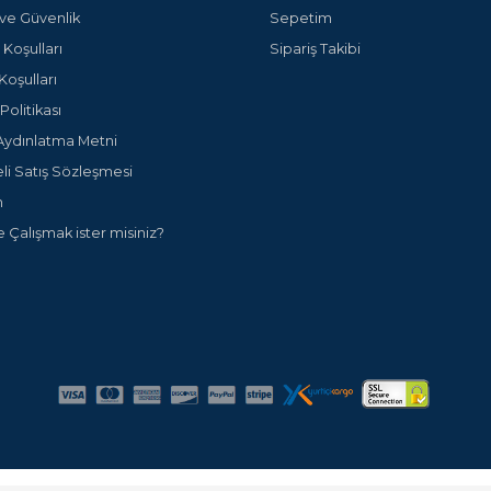
k ve Güvenlik
Sepetim
 Koşulları
Sipariş Takibi
Koşulları
olitikası
ydınlatma Metni
li Satış Sözleşmesi
m
e Çalışmak ister misiniz?