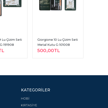
 Lu Çizim Seti 
Giorgione 10 Lu Çizim Seti 
Lutart A4
 G-191908
Metal Kutu G-101008
45Gr 100 
TL
500
,00
TL
123
,0
KATEGORILER
HOBİ
KIRTASİYE