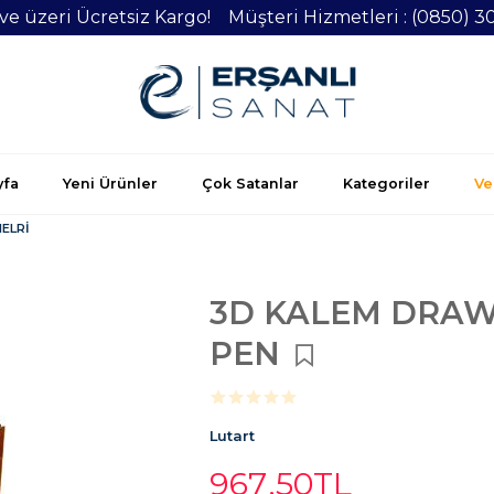
 ve üzeri Ücretsiz Kargo! Müşteri Hizmetleri : (0850) 3
yfa
Yeni Ürünler
Çok Satanlar
Kategoriler
Vel
ELRİ
3D KALEM DRAW
PEN
Lutart
967
,50
TL