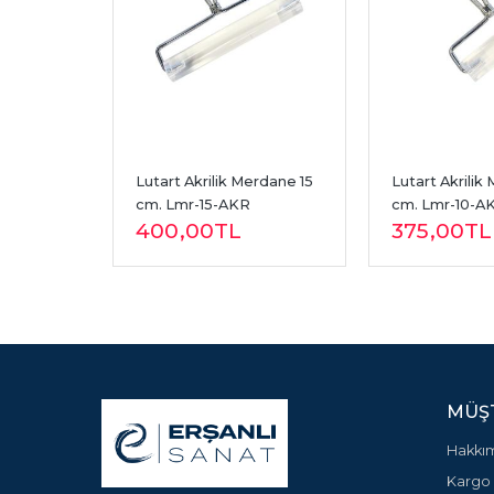
eri 25*25 
Lutart Akrilik Merdane 15 
Lutart Akrilik
cm. Lmr-15-AKR
cm. Lmr-10-A
400
,00
TL
375
,00
TL
MÜŞT
Hakkı
Kargo 