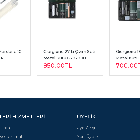
 Merdane 10 
Giorgione 27 Li Çizim Seti 
Giorgione 19
KR
Metal Kutu G272708
Metal Kutu
950
,00
TL
700
,00
ERI HIZMETLERI
ÜYELIK
mızda
Üye Girişi
ve Teslimat
Yeni Üyelik