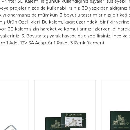
nter 3D Kalem ile günlük kullandığınız eşyaları süsleyebilir, i
eya projelerinizde de kullanabilirsiniz. 3D yazıcıdan aldığını
ıyı onarmanız da mümkün. 3 boyutlu tasarımlarınızı bir kağı
lmış Ürün Özellikleri: Bu kalem, kağıt üzerindeki bir fikir yer
yor. 3B kalem sizin hareket ve komutlarınızı izlerken, el hareket
yallerinizi 3. Boyuta taşıyarak havada da çizebilirsiniz. İnce k
alem 1 Adet 12V 3A Adaptör 1 Paket 3 Renk filament