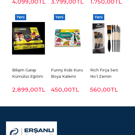
4.099
,00
TL
3.799
,00
TL
1.750
,00
TL
Yeni
Yeni
Yeni
Bilişim Garajı 
Funny Kids Kuru 
Rich Fırça Seti 
Kümülüs Eğitim 
Boya Kalemi 
No:1 Zemin 
Seti
12+2 Renk
Fırçalı 7 li
2.899
,00
TL
450
,00
TL
560
,00
TL