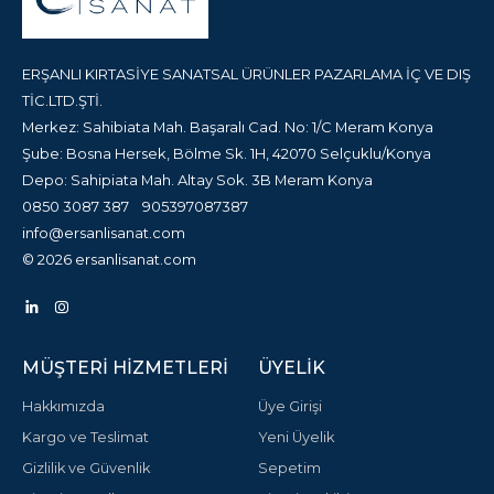
ERŞANLI KIRTASİYE SANATSAL ÜRÜNLER PAZARLAMA İÇ VE DIŞ
TİC.LTD.ŞTİ.
Merkez: Sahibiata Mah. Başaralı Cad. No: 1/C Meram Konya
Şube: Bosna Hersek, Bölme Sk. 1H, 42070 Selçuklu/Konya
Depo: Sahipiata Mah. Altay Sok. 3B Meram Konya
0850 3087 387
905397087387
info@ersanlisanat.com
© 2026 ersanlisanat.com
MÜŞTERI HIZMETLERI
ÜYELIK
Hakkımızda
Üye Girişi
Kargo ve Teslimat
Yeni Üyelik
Gizlilik ve Güvenlik
Sepetim