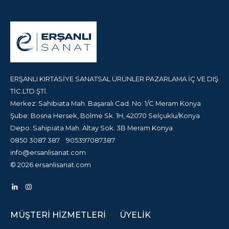
ERŞANLI KIRTASİYE SANATSAL ÜRÜNLER PAZARLAMA İÇ VE DIŞ
TİC.LTD.ŞTİ.
Merkez: Sahibiata Mah. Başaralı Cad. No: 1/C Meram Konya
Şube: Bosna Hersek, Bölme Sk. 1H, 42070 Selçuklu/Konya
Depo: Sahipiata Mah. Altay Sok. 3B Meram Konya
0850 3087 387
905397087387
info@ersanlisanat.com
© 2026 ersanlisanat.com
MÜŞTERI HIZMETLERI
ÜYELIK