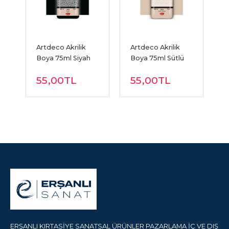
a 
Artdeco Akrilik 
Artdeco Akrilik 
A
Boya 75ml Siyah 
Boya 75ml Sütlü 
B
3618
Kahve 3654
3
55
,00
TL
55
,00
TL
ERŞANLI KIRTASİYE SANATSAL ÜRÜNLER PAZARLAMA İÇ VE DIŞ