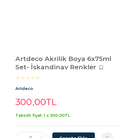
Artdeco Akrilik Boya 6x75ml
Set- İskandinav Renkler
Artdeco
300
,00
TL
Taksitli fiyat: 1 x
300
,00
TL