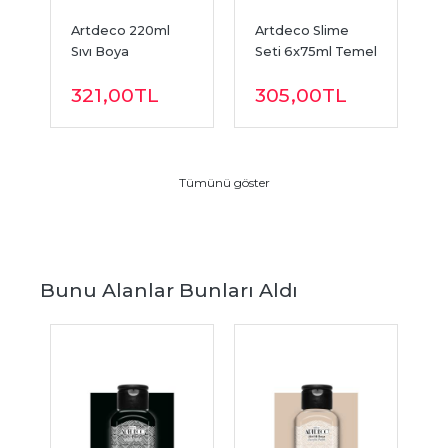
Artdeco 220ml 
Artdeco Slime 
A
 
Sıvı Boya 
Seti 6x75ml Temel 
B
Temizleyici
Renkler
Y
321
,00
TL
305
,00
TL
Tümünü göster
Bunu Alanlar Bunları Aldı