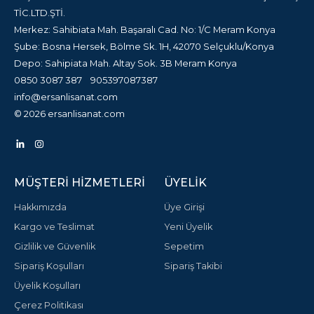
TİC.LTD.ŞTİ.
Merkez: Sahibiata Mah. Başaralı Cad. No: 1/C Meram Konya
Şube: Bosna Hersek, Bölme Sk. 1H, 42070 Selçuklu/Konya
Depo: Sahipiata Mah. Altay Sok. 3B Meram Konya
0850 3087 387
905397087387
info@ersanlisanat.com
© 2026 ersanlisanat.com
MÜŞTERI HIZMETLERI
ÜYELIK
Hakkımızda
Üye Girişi
Kargo ve Teslimat
Yeni Üyelik
Gizlilik ve Güvenlik
Sepetim
Sipariş Koşulları
Sipariş Takibi
Üyelik Koşulları
Çerez Politikası