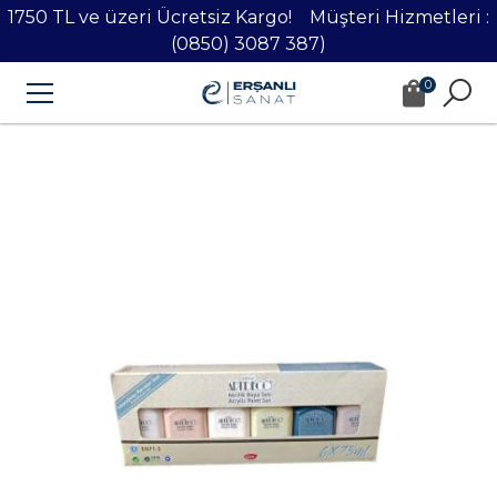
1750 TL ve üzeri Ücretsiz Kargo! Müşteri Hizmetleri :
(0850) 3087 387)
0