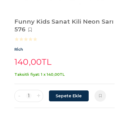
Funny Kids Sanat Kili Neon Sarı
576
Rİch
140
,00
TL
Taksitli fiyat: 1 x
140
,00
TL
-
+
1
Sepete Ekle