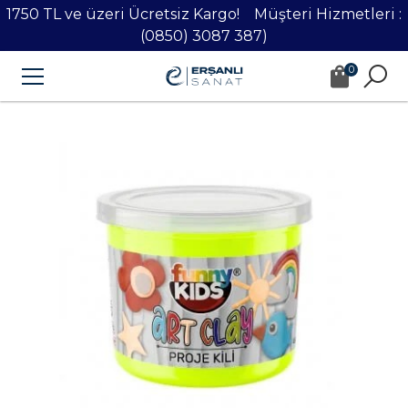
1750 TL ve üzeri Ücretsiz Kargo! Müşteri Hizmetleri :
(0850) 3087 387)
0