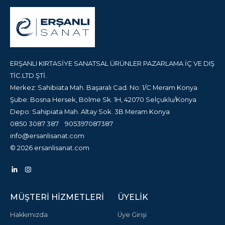
ERŞANLI KIRTASİYE SANATSAL ÜRÜNLER PAZARLAMA İÇ VE DIŞ
TİC.LTD.ŞTİ.
Merkez: Sahibiata Mah. Başaralı Cad. No: 1/C Meram Konya
Şube: Bosna Hersek, Bölme Sk. 1H, 42070 Selçuklu/Konya
Depo: Sahipiata Mah. Altay Sok. 3B Meram Konya
0850 3087 387
905397087387
info@ersanlisanat.com
© 2026 ersanlisanat.com
MÜŞTERI HIZMETLERI
ÜYELIK
Hakkımızda
Üye Girişi