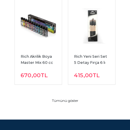
1 
Rich Akrilik Boya 
Rich Yeni Seri Set 
R
Master Mix 60 cc 
5 Detay Fırça 6 lı 
Y
12 Renk
Set (11218)
S
670
,00
TL
415
,00
TL
8
Tümünü göster