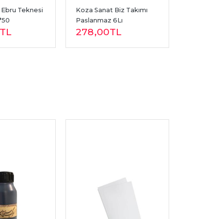
Ebru Teknesi 
Koza Sanat Biz Takımı 
Koza HAT
*50
Paslanmaz 6Lı
Saplı
TL
278
,00
TL
675
,0