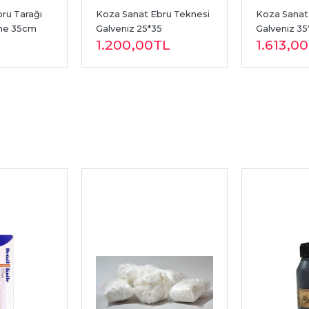
ru Tarağı 
Koza Sanat Ebru Teknesi 
Koza Sanat 
ne 35cm 
Galvenız 25*35
Galvenız 35
1.200
,00
TL
1.613
,00