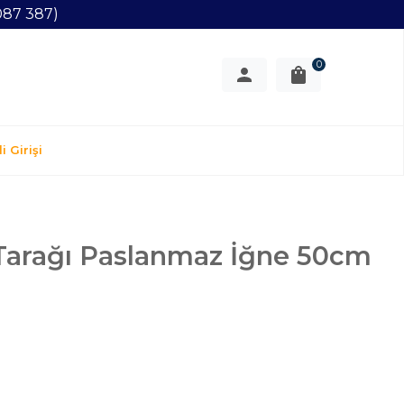
087 387)
0
i Girişi
Tarağı Paslanmaz İğne 50cm