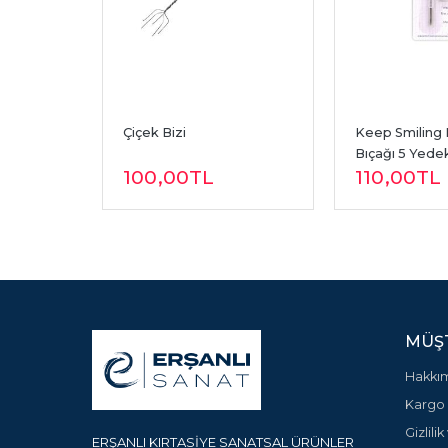
akımı 
Çiçek Bizi
Keep Smiling 
Bıçağı 5 Yede
100
,00
TL
110
,00
TL
MÜŞT
Hakkı
Kargo 
Gizlili
ERŞANLI KIRTASİYE SANATSAL ÜRÜNLER