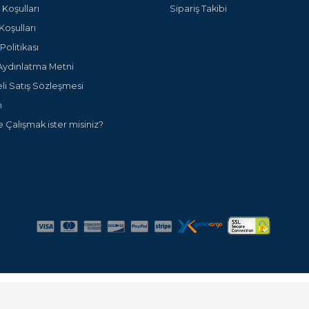
 Koşulları
Sipariş Takibi
Koşulları
olitikası
ydınlatma Metni
li Satış Sözleşmesi
m
e Çalışmak ister misiniz?