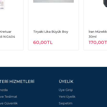
Kretuar 
Tiryaki Lika Büyük Boy
İran Mürekk
kli N:G404
30ml
60
,00
TL
170
,00
ERI HIZMETLERI
ÜYELIK
mızda
Üye Girişi
ve Teslimat
Yeni Üyelik
k ve Güvenlik
Sepetim