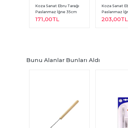
Tarağı 
Koza Sanat Ebru Tarağı 
Koza Sanat Eb
cm 5mm
Paslanmaz İğne 35cm 
Paslanmaz İğ
9mm
171
,00
TL
5mm
203
,00
TL
Bunu Alanlar Bunları Aldı