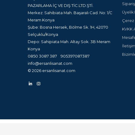
Sipariş
PAZARLAMA İÇ VE DIŞ TİC.LTD.ŞTİ.
Üyelik 
Merkez: Sahibiata Mah. Başaralı Cad. No: 1/C
Meram Konya
Çerez P
Şube: Bosna Hersek, Bölme Sk. 1H, 42070
KVKK A
Selçuklu/Konya
Mesafe
Depo: Sahipiata Mah. Altay Sok. 3B Meram
İletişi
Konya
Biziml
0850 3087 387
905397087387
info@ersanlisanat.com
© 2026 ersanlisanat.com