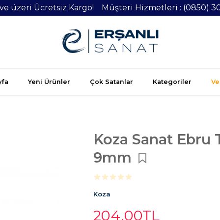
 ve üzeri Ücretsiz Kargo! Müşteri Hizmetleri : (0850) 3
yfa
Yeni Ürünler
Çok Satanlar
Kategoriler
Vel
Koza Sanat Ebru 
9mm
Koza
204
,00
TL