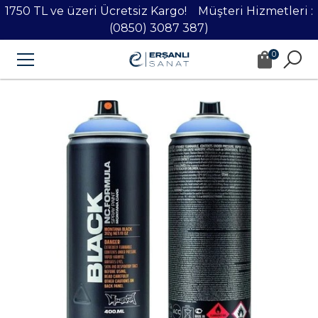
1750 TL ve üzeri Ücretsiz Kargo! Müşteri Hizmetleri :
(0850) 3087 387)
0