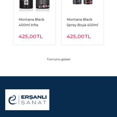
Montana Black 
Montana Black 
M
l 
400ml Infra 
Sprey Boya 400ml 
S
Orange BLK IN 
Power Yellow 
T
425
,00
TL
425
,00
TL
2000
BLK P1000
T
Tümünü göster