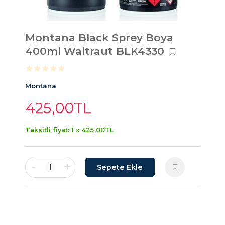
Montana Black Sprey Boya
400ml Waltraut BLK4330
Montana
425
,00
TL
Taksitli fiyat: 1 x
425
,00
TL
-
+
1
Sepete Ekle