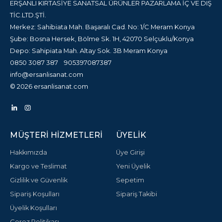
ERŞANLI KIRTASİYE SANATSAL ÜRÜNLER PAZARLAMA İÇ VE DIŞ
TİC.LTD.ŞTİ.
Merkez: Sahibiata Mah. Başaralı Cad. No: 1/C Meram Konya
Şube: Bosna Hersek, Bölme Sk. 1H, 42070 Selçuklu/Konya
Depo: Sahipiata Mah. Altay Sok. 3B Meram Konya
0850 3087 387
905397087387
info@ersanlisanat.com
© 2026 ersanlisanat.com
MÜŞTERI HIZMETLERI
ÜYELIK
Hakkımızda
Üye Girişi
Kargo ve Teslimat
Yeni Üyelik
Gizlilik ve Güvenlik
Sepetim
Sipariş Koşulları
Sipariş Takibi
Üyelik Koşulları
Çerez Politikası