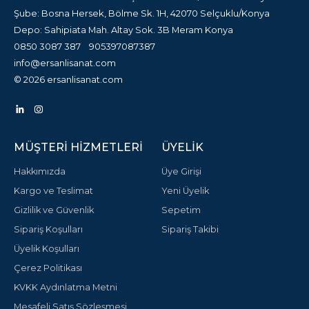
Şube: Bosna Hersek, Bölme Sk. 1H, 42070 Selçuklu/Konya
Depo: Sahipiata Mah. Altay Sok. 3B Meram Konya
0850 3087 387
905397087387
info@ersanlisanat.com
© 2026 ersanlisanat.com
MÜŞTERI HIZMETLERI
ÜYELIK
Hakkımızda
Üye Girişi
Kargo ve Teslimat
Yeni Üyelik
Gizlilik ve Güvenlik
Sepetim
Sipariş Koşulları
Sipariş Takibi
Üyelik Koşulları
Çerez Politikası
KVKK Aydınlatma Metni
Mesafeli Satış Sözleşmesi