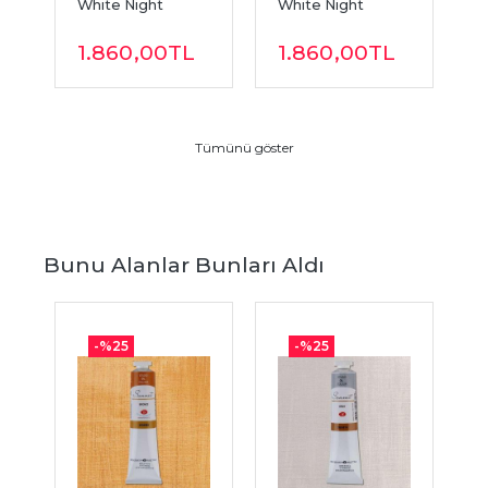
White Night 
White Night 
W
Autumn Sulu Boya 
Spring Sulu Boya 
W
1.860
,00
TL
1.860
,00
TL
Seti 8 Renk 
Seti 8 Renk 
S
Shimmering...
Shimmering...
S
Tümünü göster
Bunu Alanlar Bunları Aldı
-%
25
-%
25