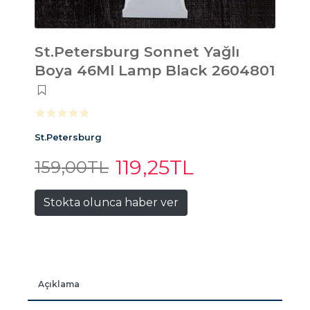
St.Petersburg Sonnet Yağlı
Boya 46Ml Lamp Black 2604801
St.Petersburg
119
,25
TL
159
,00
TL
Stokta olunca haber ver
Açıklama