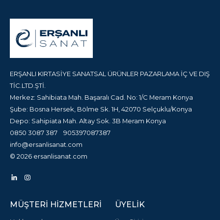
ERŞANLI KIRTASİYE SANATSAL ÜRÜNLER PAZARLAMA İÇ VE DIŞ
TİC.LTD.ŞTİ.
Merkez: Sahibiata Mah. Başaralı Cad. No: 1/C Meram Konya
Şube: Bosna Hersek, Bölme Sk. 1H, 42070 Selçuklu/Konya
Depo: Sahipiata Mah. Altay Sok. 3B Meram Konya
0850 3087 387
905397087387
info@ersanlisanat.com
© 2026 ersanlisanat.com
MÜŞTERI HIZMETLERI
ÜYELIK