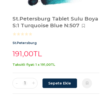
St.Petersburg Tablet Sulu Boya
S:1 Turquoise Blue N:507
St.Petersburg
191
,00
TL
Taksitli fiyat: 1 x
191
,00
TL
-
+
1
Sepete Ekle