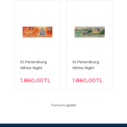
St.Petersburg 
St.Petersburg 
S
White Night 
White Night 
W
Autumn Sulu Boya 
Spring Sulu Boya 
W
1.860
,00
TL
1.860
,00
TL
Seti 8 Renk 
Seti 8 Renk 
S
Shimmering...
Shimmering...
S
Tümünü göster