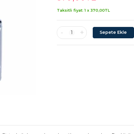
Taksitli fiyat: 1 x
370
,00
TL
-
+
1
Sepete Ekle