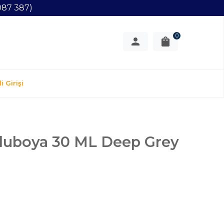
087 387)
0
i Girişi
uluboya 30 ML Deep Grey