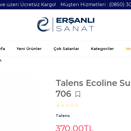
 ve üzeri Ücretsiz Kargo! Müşteri Hizmetleri : (0850) 3
yfa
Yeni Ürünler
Çok Satanlar
Kategoriler
Vel
A
Talens Ecoline S
706
Talens
370
,00
TL