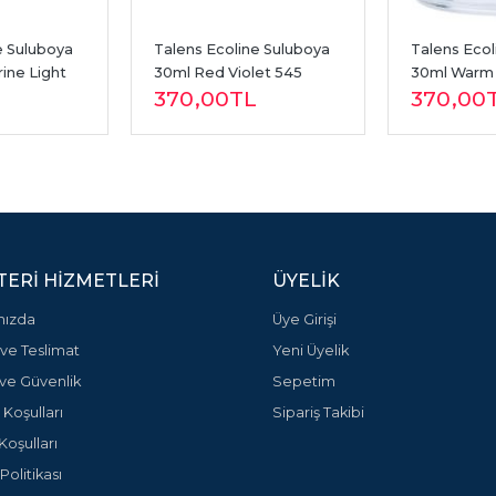
 Suluboya 
Talens Ecoline Suluboya 
Talens Ecol
ine Light 
30ml Red Violet 545
30ml Warm 
370
,00
TL
370
,00
ERI HIZMETLERI
ÜYELIK
mızda
Üye Girişi
ve Teslimat
Yeni Üyelik
k ve Güvenlik
Sepetim
 Koşulları
Sipariş Takibi
Koşulları
olitikası