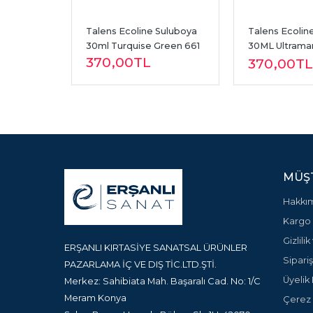
uluboya 
Talens Ecoline Suluboya 
Talens Ecoline
re 227
30ml Turquise Green 661
30ML Ultramar
370
,00
TL
505
370
,00
TL
MÜŞT
Hakkı
Kargo 
Gizlili
ERŞANLI KIRTASİYE SANATSAL ÜRÜNLER
Sipariş
PAZARLAMA İÇ VE DIŞ TİC.LTD.ŞTİ.
Üyelik 
Merkez: Sahibiata Mah. Başaralı Cad. No: 1/C
Meram Konya
Çerez P