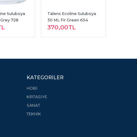
ine Suluboya 
Talens Ecoline Suluboya 
Talens Ec
Grey 728
30 ML Fir Green 654
30ml De
TL
370
,00
TL
370
,0
KATEGORILER
HOBİ
KIRTASİYE
SANAT
TEKNİK