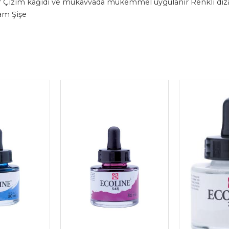
dır Çizim kağıdı ve mukavvada mükemmel uygulanır Renkli dizayn
am Şişe