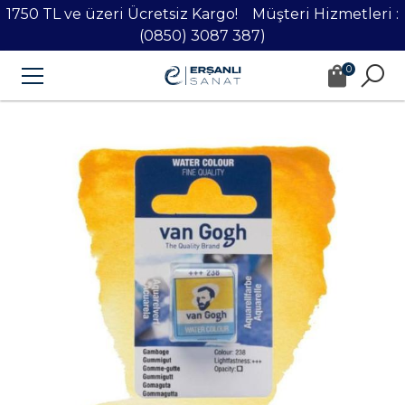
1750 TL ve üzeri Ücretsiz Kargo! Müşteri Hizmetleri :
(0850) 3087 387)
0