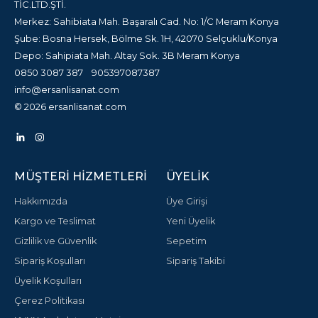
TİC.LTD.ŞTİ.
Merkez: Sahibiata Mah. Başaralı Cad. No: 1/C Meram Konya
Şube: Bosna Hersek, Bölme Sk. 1H, 42070 Selçuklu/Konya
Depo: Sahipiata Mah. Altay Sok. 3B Meram Konya
0850 3087 387
905397087387
info@ersanlisanat.com
© 2026 ersanlisanat.com
MÜŞTERI HIZMETLERI
ÜYELIK
Hakkımızda
Üye Girişi
Kargo ve Teslimat
Yeni Üyelik
Gizlilik ve Güvenlik
Sepetim
Sipariş Koşulları
Sipariş Takibi
Üyelik Koşulları
Çerez Politikası