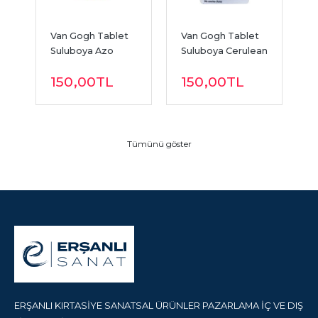
 
Van Gogh Tablet 
Van Gogh Tablet 
V
Suluboya Azo 
Suluboya Cerulean 
S
Yellow Med.
Blue Ph.
B
150
,00
TL
150
,00
TL
Tümünü göster
ERŞANLI KIRTASİYE SANATSAL ÜRÜNLER PAZARLAMA İÇ VE DIŞ