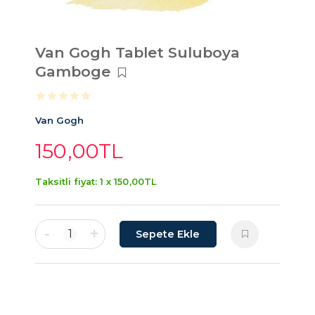
Van Gogh Tablet Suluboya
Gamboge
Van Gogh
150
,00
TL
Taksitli fiyat: 1 x
150
,00
TL
-
+
1
Sepete Ekle