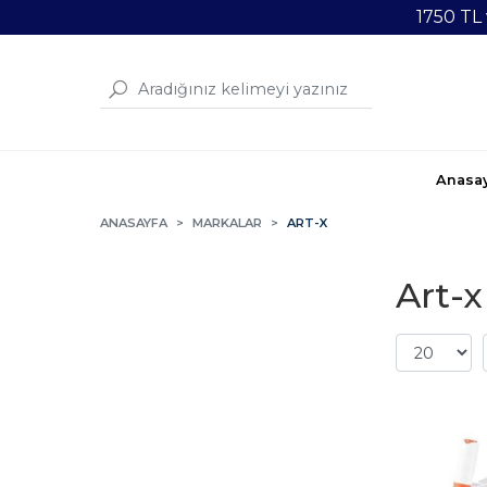
1750 TL
Anasa
ANASAYFA
MARKALAR
ART-X
Art-x