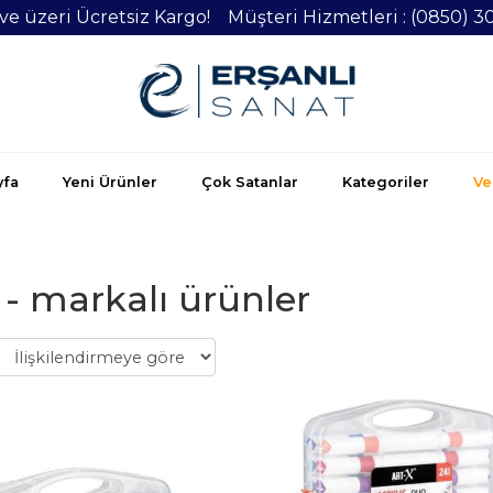
 ve üzeri Ücretsiz Kargo! Müşteri Hizmetleri : (0850) 3
yfa
Yeni Ürünler
Çok Satanlar
Kategoriler
Vel
 - markalı ürünler