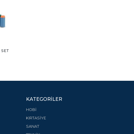
 SET
KATEGORILER
HOBİ
KIRTASİYE
SANAT