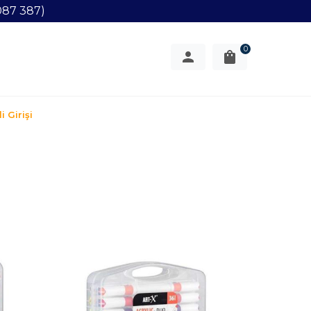
087 387)
0
i Girişi