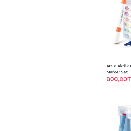
Art-x  Akrilik
Marker Set
800
,00
T