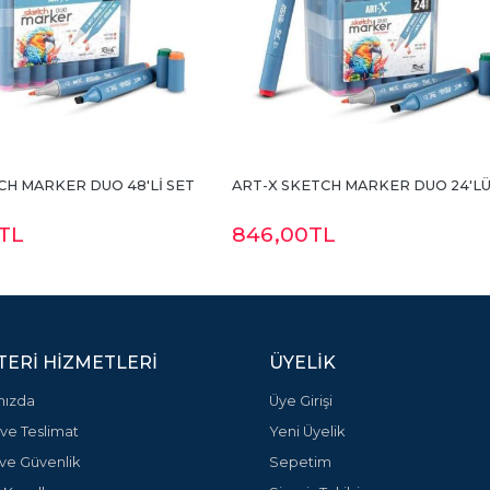
CH MARKER DUO 48'Lİ SET
ART-X SKETCH MARKER DUO 24'LÜ
TL
846
,00
TL
ERI HIZMETLERI
ÜYELIK
mızda
Üye Girişi
ve Teslimat
Yeni Üyelik
k ve Güvenlik
Sepetim