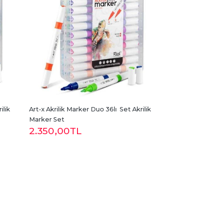
lik 
Art-x Akrilik Marker Duo 36lı  Set Akrilik 
Marker Set
2.350
,00
TL