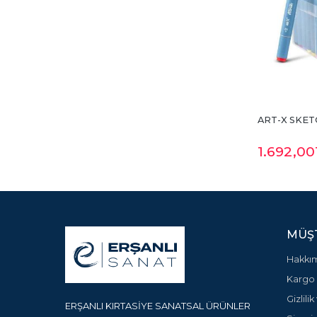
ART-X SKET
1.692
,00
MÜŞT
Hakkı
Kargo 
Gizlili
ERŞANLI KIRTASİYE SANATSAL ÜRÜNLER