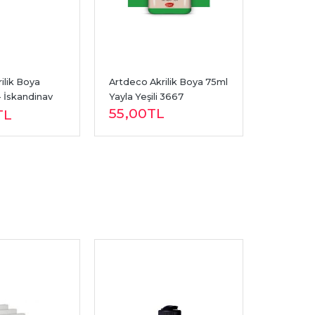
lik Boya 
Artdeco Akrilik Boya 75ml 
Artdeco A
 İskandinav 
Yayla Yeşili 3667
Yeşil 3612
55
,00
TL
55
,00
TL