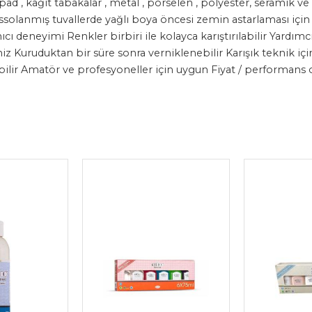
pad , kağıt tabakalar , metal , porselen , polyester, seramik v
solanmış tuvallerde yağlı boya öncesi zemin astarlaması için ku
cı deneyimi Renkler birbiri ile kolayca karıştırılabilir Yardım
niz Kuruduktan bir süre sonra verniklenebilir Karışık teknik iç
ir Amatör ve profesyoneller için uygun Fiyat / performans 