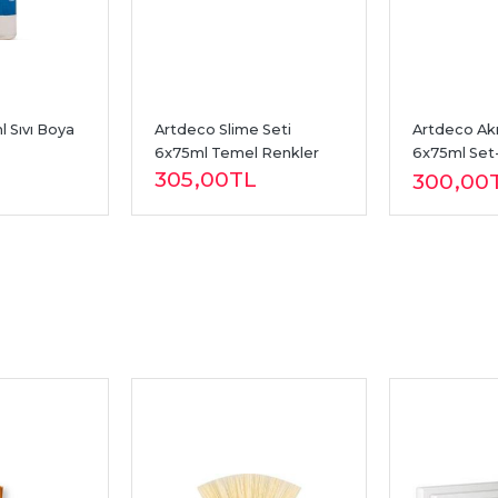
 Sıvı Boya 
Artdeco Slime Seti 
Artdeco Akri
6x75ml Temel Renkler
6x75ml Set-
305
,00
TL
Renkler
300
,00