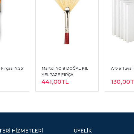
Fırçası N:25 
Martol NO:8 DOĞAL KIL 
Art-e Tuval
YELPAZE FIRÇA
441
,00
TL
130
,00
T
ERI HIZMETLERI
ÜYELIK