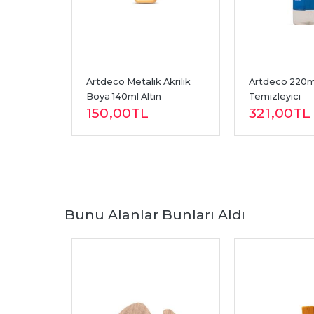
alik 
Artdeco Metalik Akrilik 
Artdeco 220ml
l Tüp 
Boya 140ml Altın
Temizleyici
150
,00
TL
321
,00
TL
Bunu Alanlar Bunları Aldı