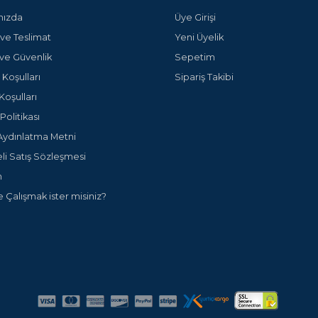
mızda
Üye Girişi
ve Teslimat
Yeni Üyelik
k ve Güvenlik
Sepetim
 Koşulları
Sipariş Takibi
Koşulları
olitikası
ydınlatma Metni
li Satış Sözleşmesi
m
e Çalışmak ister misiniz?