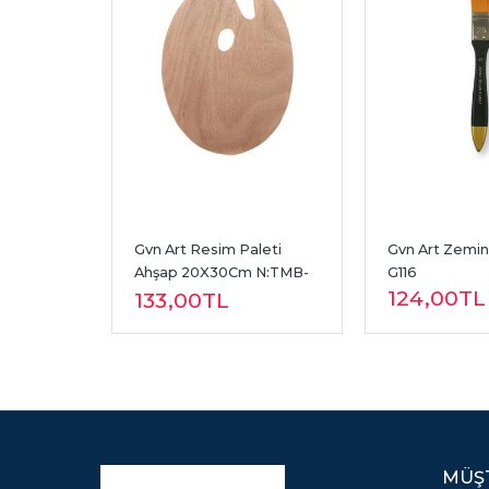
Gvn Art Resim Paleti 
Gvn Art Zemin 
Ahşap 20X30Cm N:TMB-
G116
124
,00
TL
2030
133
,00
TL
MÜŞT