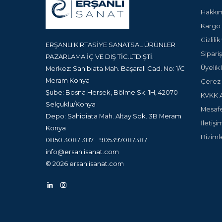
Hakkı
Kargo 
Gizlili
ERŞANLI KIRTASİYE SANATSAL ÜRÜNLER
Sipariş
PAZARLAMA İÇ VE DIŞ TİC.LTD.ŞTİ.
Üyelik 
Merkez: Sahibiata Mah. Başaralı Cad. No: 1/C
Meram Konya
Çerez P
Şube: Bosna Hersek, Bölme Sk. 1H, 42070
KVKK A
Selçuklu/Konya
Mesafe
Depo: Sahipiata Mah. Altay Sok. 3B Meram
İletişi
Konya
Biziml
0850 3087 387
905397087387
info@ersanlisanat.com
© 2026 ersanlisanat.com