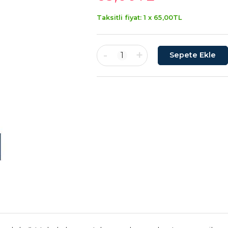
Taksitli fiyat: 1 x
65
,00
TL
-
+
1
Sepete Ekle