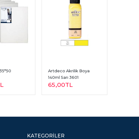
 35*50
Artdeco Akrilik Boya 
140ml Sarı 3601
L
65
,00
TL
KATEGORILER