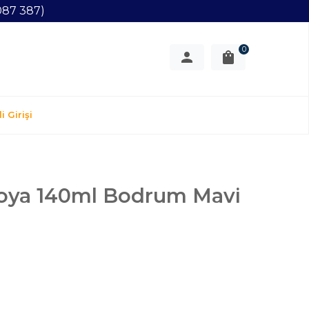
087 387)
0
i Girişi
Boya 140ml Bodrum Mavi