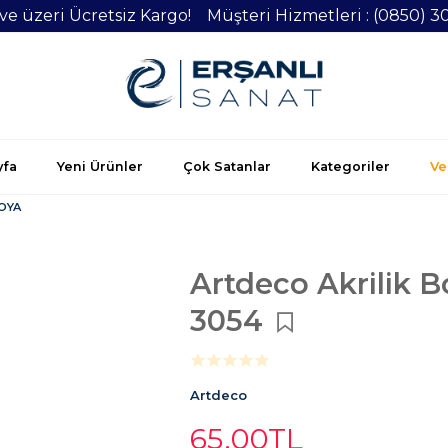
 ve üzeri Ücretsiz Kargo! Müşteri Hizmetleri : (0850) 3
yfa
Yeni Ürünler
Çok Satanlar
Kategoriler
Vel
BOYA
Artdeco Akrilik 
3054
Artdeco
65
,00
TL