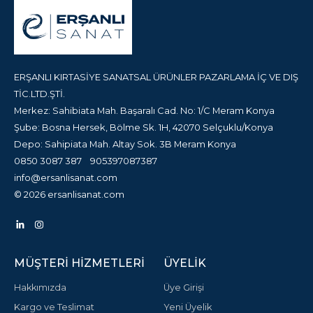
ERŞANLI KIRTASİYE SANATSAL ÜRÜNLER PAZARLAMA İÇ VE DIŞ
TİC.LTD.ŞTİ.
Merkez: Sahibiata Mah. Başaralı Cad. No: 1/C Meram Konya
Şube: Bosna Hersek, Bölme Sk. 1H, 42070 Selçuklu/Konya
Depo: Sahipiata Mah. Altay Sok. 3B Meram Konya
0850 3087 387
905397087387
info@ersanlisanat.com
© 2026 ersanlisanat.com
MÜŞTERI HIZMETLERI
ÜYELIK
Hakkımızda
Üye Girişi
Kargo ve Teslimat
Yeni Üyelik