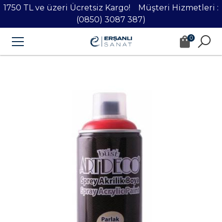
1750 TL ve üzeri Ücretsiz Kargo! Müşteri Hizmetleri :
(0850) 3087 387)
0