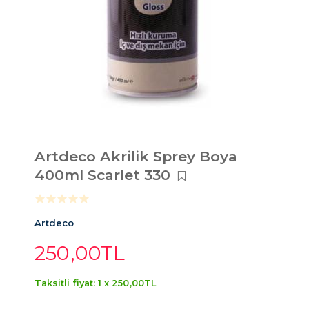
Artdeco Akrilik Sprey Boya
400ml Scarlet 330
Artdeco
250
,00
TL
Taksitli fiyat: 1 x
250
,00
TL