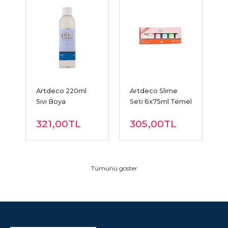
Artdeco 220ml 
Artdeco Slime 
A
 
Sıvı Boya 
Seti 6x75ml Temel 
B
Temizleyici
Renkler
İ
321
,00
TL
305
,00
TL
R
Tümünü göster