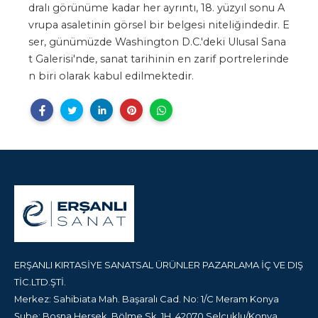
dralı görünüme kadar her ayrıntı, 18. yüzyıl sonu A
vrupa asaletinin görsel bir belgesi niteliğindedir. E
ser, günümüzde Washington D.C.'deki Ulusal Sana
t Galerisi'nde, sanat tarihinin en zarif portrelerinde
n biri olarak kabul edilmektedir.
ERŞANLI KIRTASİYE SANATSAL ÜRÜNLER PAZARLAMA İÇ VE DIŞ
TİC.LTD.ŞTİ.
Merkez: Sahibiata Mah. Başaralı Cad. No: 1/C Meram Konya
Şube: Bosna Hersek, Bölme Sk. 1H, 42070 Selçuklu/Konya