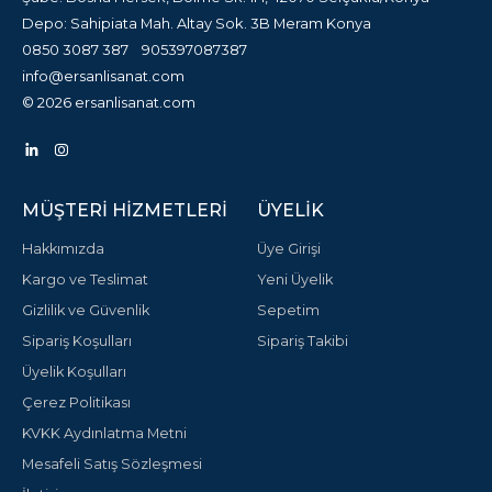
Depo: Sahipiata Mah. Altay Sok. 3B Meram Konya
0850 3087 387
905397087387
info@ersanlisanat.com
© 2026 ersanlisanat.com
MÜŞTERI HIZMETLERI
ÜYELIK
Hakkımızda
Üye Girişi
Kargo ve Teslimat
Yeni Üyelik
Gizlilik ve Güvenlik
Sepetim
Sipariş Koşulları
Sipariş Takibi
Üyelik Koşulları
Çerez Politikası
KVKK Aydınlatma Metni
Mesafeli Satış Sözleşmesi