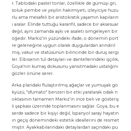
r. Tablodaki pastel tonlar, özellikle de gümüşi gri,
soluk pembe ve yeşilin hakimiyeti, izleyiciye huzu
rlu ama mesafeli bir aristokratik yaşamın kapıların
ı aralar. Elinde tuttuğu karanfil, sadece bir aksesuar
değil, aynı zamanda aşkı ve asaleti simgeleyen bir
öğedir. Markiz’in yüzündeki ifade, o dönemin port
re geleneğine uygun olarak duygulardan arındırıl
mış, vakur ve statüsünün bilincinde bir duruş sergi
ler. Elbisenin tül detayları ve dantellerindeki işçilik,
Goya'nın kumaş dokusunu yansıtmadaki ustalığını
gözler önüne serer.
Arka plandaki flulaştırılmış ağaçlar ve yumuşak gö
kyüzü, "sfumato" benzeri bir etki yaratarak odak n
oktasının tamamen Markiz’in ince beli ve gösteriş
li şapkası üzerinde toplanmasını sağlar. Goya, bu e
serde sadece bir kişiyi değil, İspanyol saray hayatın
ın geçiş dönemindeki estetik ideallerini de resmet
miştir. Ayakkabılarındaki detaylardan saçındaki pu