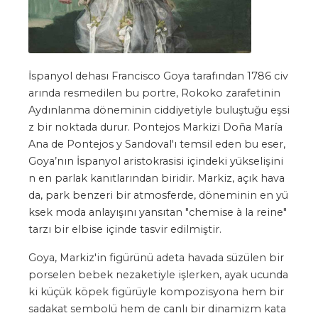
İspanyol dehası Francisco Goya tarafından 1786 civ
arında resmedilen bu portre, Rokoko zarafetinin
Aydınlanma döneminin ciddiyetiyle buluştuğu eşsi
z bir noktada durur. Pontejos Markizi Doña María
Ana de Pontejos y Sandoval'ı temsil eden bu eser,
Goya’nın İspanyol aristokrasisi içindeki yükselişini
n en parlak kanıtlarından biridir. Markiz, açık hava
da, park benzeri bir atmosferde, döneminin en yü
ksek moda anlayışını yansıtan "chemise à la reine"
tarzı bir elbise içinde tasvir edilmiştir.
Goya, Markiz'in figürünü adeta havada süzülen bir
porselen bebek nezaketiyle işlerken, ayak ucunda
ki küçük köpek figürüyle kompozisyona hem bir
sadakat sembolü hem de canlı bir dinamizm kata