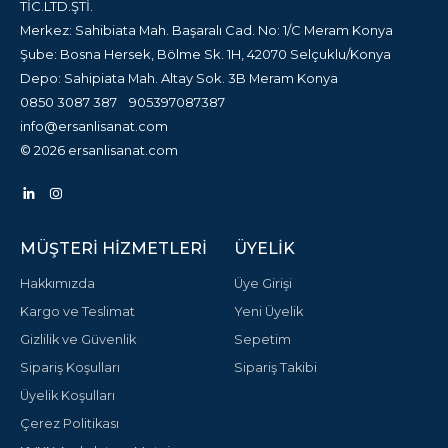
TİC.LTD.ŞTİ.
Merkez: Sahibiata Mah. Başaralı Cad. No: 1/C Meram Konya
Şube: Bosna Hersek, Bölme Sk. 1H, 42070 Selçuklu/Konya
Depo: Sahipiata Mah. Altay Sok. 3B Meram Konya
0850 3087 387
905397087387
info@ersanlisanat.com
© 2026 ersanlisanat.com
MÜŞTERI HIZMETLERI
ÜYELIK
Hakkımızda
Üye Girişi
Kargo ve Teslimat
Yeni Üyelik
Gizlilik ve Güvenlik
Sepetim
Sipariş Koşulları
Sipariş Takibi
Üyelik Koşulları
Çerez Politikası