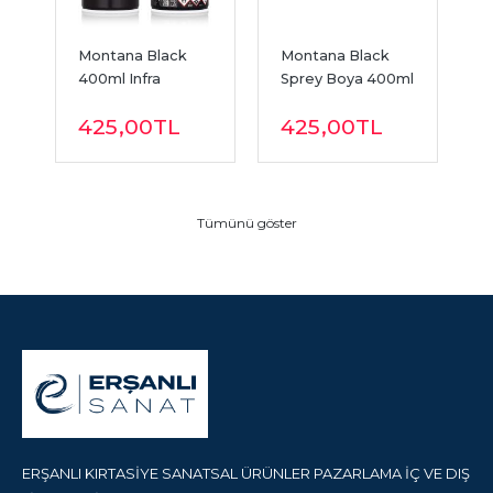
Montana Black 
Montana Black 
M
l 
400ml Infra 
Sprey Boya 400ml 
S
Orange BLK IN 
Power Yellow 
T
425
,00
TL
425
,00
TL
2000
BLK P1000
T
Tümünü göster
ERŞANLI KIRTASİYE SANATSAL ÜRÜNLER PAZARLAMA İÇ VE DIŞ