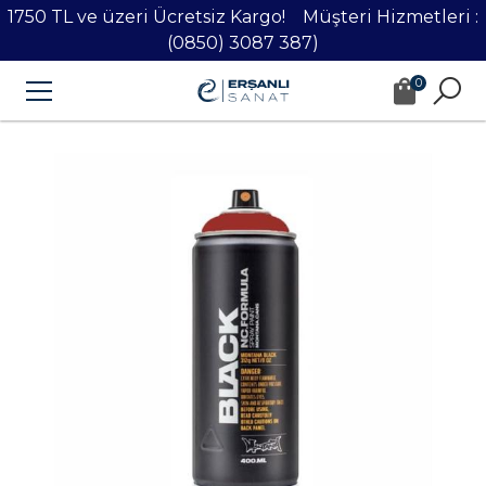
1750 TL ve üzeri Ücretsiz Kargo! Müşteri Hizmetleri :
(0850) 3087 387)
0