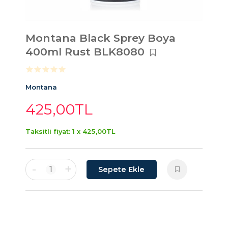
Montana Black Sprey Boya
400ml Rust BLK8080
Montana
425
,00
TL
Taksitli fiyat: 1 x
425
,00
TL
-
+
1
Sepete Ekle