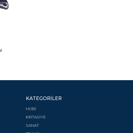
al
KATEGORILER
HOBİ
KIRTASİYE
SANAT