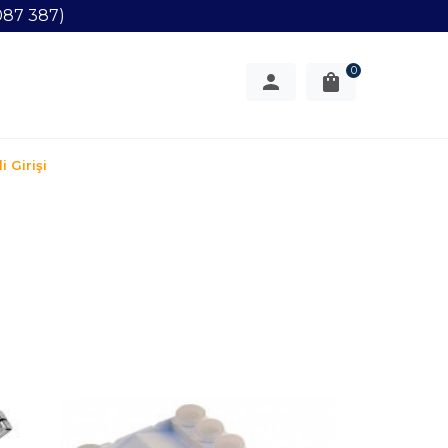
087 387)
0
i Girişi