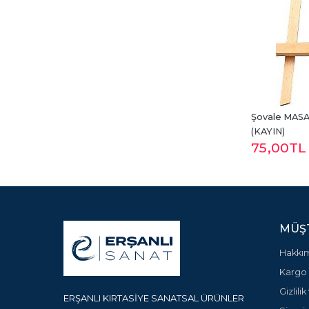
Şovale MASA
(KAYIN)
75
,00
TL
MÜŞT
Hakkı
Kargo 
Gizlili
ERŞANLI KIRTASİYE SANATSAL ÜRÜNLER