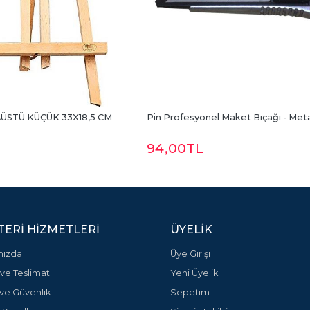
ÜSTÜ KÜÇÜK 33X18,5 CM 
Pin Profesyonel Maket Bıçağı - Met
94
,00
TL
ERI HIZMETLERI
ÜYELIK
mızda
Üye Girişi
ve Teslimat
Yeni Üyelik
k ve Güvenlik
Sepetim