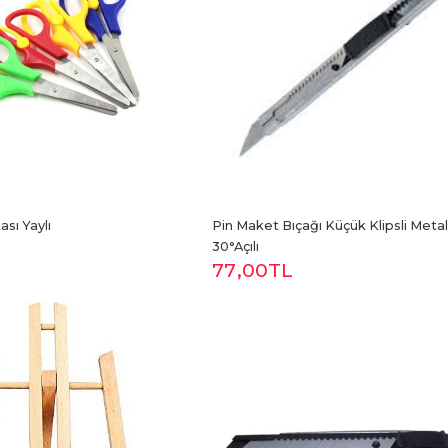
sı Yaylı
Pin Maket Bıçağı Küçük Klipsli Metal 
30°Açılı
77
,00
TL