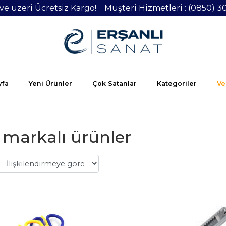
 ve üzeri Ücretsiz Kargo! Müşteri Hizmetleri : (0850) 3
yfa
Yeni Ürünler
Çok Satanlar
Kategoriler
Vel
 markalı ürünler