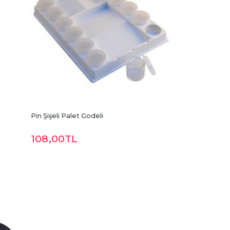
Pin Şişeli Palet Godeli
108
,00
TL