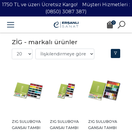
1750 TL ve üzeri Ücretsiz Kargo! Müşteri Hizmetleri :
(0850) 3087 387)
0
ZİG - markalı ürünler
ZIG SULUBOYA 
ZIG SULUBOYA 
ZIG SULUBOYA 
GANSAI TAMBI 
GANSAI TAMBI 
GANSAI TAMBI 