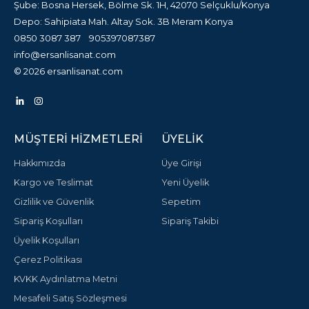
Şube: Bosna Hersek, Bölme Sk. 1H, 42070 Selçuklu/Konya
Depo: Sahipiata Mah. Altay Sok. 3B Meram Konya
0850 3087 387
905397087387
info@ersanlisanat.com
© 2026 ersanlisanat.com
MÜŞTERI HIZMETLERI
ÜYELIK
Hakkımızda
Üye Girişi
Kargo ve Teslimat
Yeni Üyelik
Gizlilik ve Güvenlik
Sepetim
Sipariş Koşulları
Sipariş Takibi
Üyelik Koşulları
Çerez Politikası
KVKK Aydınlatma Metni
Mesafeli Satış Sözleşmesi