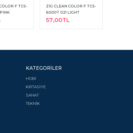
COLOR F TCS-
ZIG CLEAN COLOR F TCS-
ZIG CLE
 PINK
6000T 021 LIGHT 
6000T 0
L
57
,00
CARMINE
57
,00
TL
KATEGORILER
HOBİ
KIRTASİYE
SANAT
TEKNİK