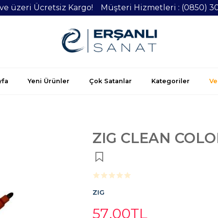
 ve üzeri Ücretsiz Kargo! Müşteri Hizmetleri : (0850) 3
yfa
Yeni Ürünler
Çok Satanlar
Kategoriler
Vel
ZIG CLEAN COLO
ZIG
57
,00
TL