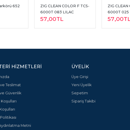
arkörü 652
ZIG CLEAN COLOR F TCS-
ZIG CLEAN 
6000T 083 LILAC
6000T 025
57
,00
TL
57
,00
T
ERI HIZMETLERI
ÜYELIK
mızda
Üye Girişi
ve Teslimat
Yeni Üyelik
k ve Güvenlik
Sepetim
 Koşulları
Sipariş Takibi
Koşulları
olitikası
ydınlatma Metni