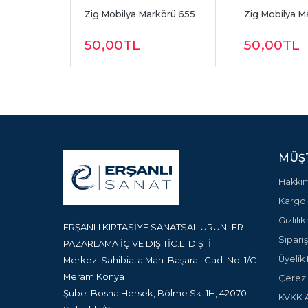
T AHŞAP 
Zig Mobilya Markörü 655
Zig Mobilya M
651 
50
,00
TL
50
,00
TL
MÜŞT
Hakkı
Kargo 
Gizlili
ERŞANLI KIRTASİYE SANATSAL ÜRÜNLER
Sipariş
PAZARLAMA İÇ VE DIŞ TİC.LTD.ŞTİ.
Üyelik 
Merkez: Sahibiata Mah. Başaralı Cad. No: 1/C
Meram Konya
Çerez P
Şube: Bosna Hersek, Bölme Sk. 1H, 42070
KVKK A