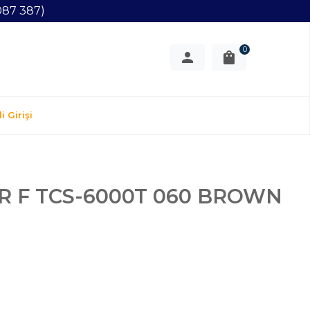
087 387)
0
i Girişi
R F TCS-6000T 060 BROWN