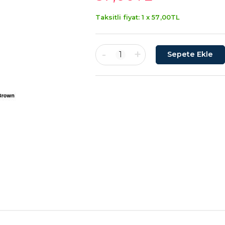
Taksitli fiyat: 1 x
57
,00
TL
-
+
1
Sepete Ekle