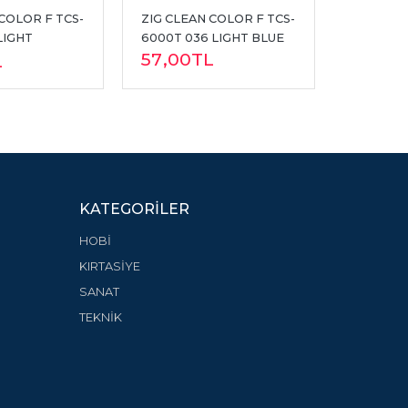
COLOR F TCS-
ZIG CLEAN COLOR F TCS-
ZIG CLE
LIGHT 
6000T 036 LIGHT BLUE
6000T 0
57
,00
TL
57
,00
L
KATEGORILER
HOBİ
KIRTASİYE
SANAT
TEKNİK