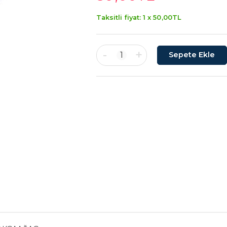
Taksitli fiyat: 1 x
50
,00
TL
-
+
1
Sepete Ekle