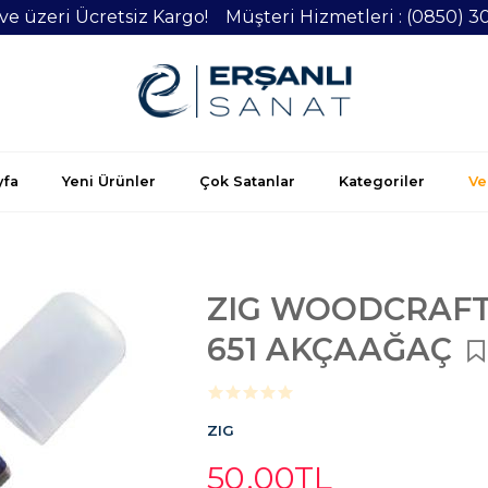
 ve üzeri Ücretsiz Kargo! Müşteri Hizmetleri : (0850) 3
yfa
Yeni Ürünler
Çok Satanlar
Kategoriler
Vel
ZIG WOODCRAFT
651 AKÇAAĞAÇ
ZIG
50
,00
TL