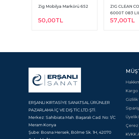
körü 655
Zig Mobilya Markörü 652
ZIG CLEAN CO
6000T 083 LI
50
,00
TL
57
,00
TL
MÜŞT
Hakkı
Kargo 
Gizlili
ERŞANLI KIRTASİYE SANATSAL ÜRÜNLER
Sipariş
PAZARLAMA İÇ VE DIŞ TİC.LTD.ŞTİ.
Üyelik 
Merkez: Sahibiata Mah. Başaralı Cad. No: 1/C
Meram Konya
Çerez P
Şube: Bosna Hersek, Bölme Sk. 1H, 42070
KVKK A