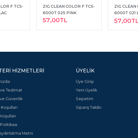
LOR F TCS-
ZIG CLEAN COLOR F TCS-
ZIG CLEAN 
LAC
6000T 025 PINK
6000T 021 
57
,00
TL
CARMINE
57
,00
T
ERI HIZMETLERI
ÜYELIK
mızda
Üye Girişi
ve Teslimat
Yeni Üyelik
k ve Güvenlik
Sepetim
 Koşulları
Sipariş Takibi
Koşulları
olitikası
ydınlatma Metni