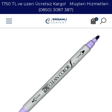
1750 TL ve üzeri Ücretsiz Kargo! Müşteri Hizmetleri :
(0850) 3087 387)
0