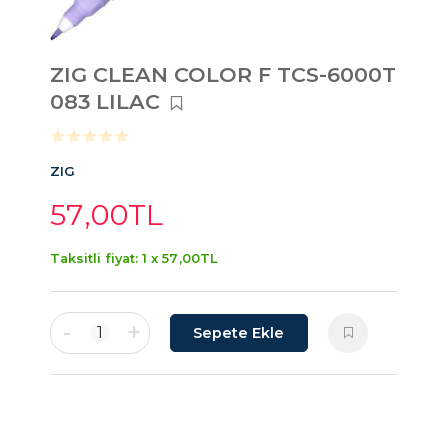
ZIG CLEAN COLOR F TCS-6000T
083 LILAC
ZIG
57
,00
TL
Taksitli fiyat: 1 x
57
,00
TL
-
+
1
Sepete Ekle