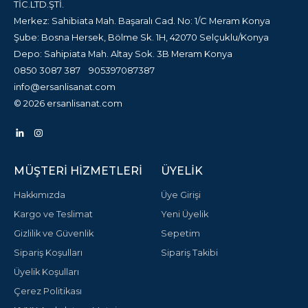
TİC.LTD.ŞTİ.
Merkez: Sahibiata Mah. Başaralı Cad. No: 1/C Meram Konya
Şube: Bosna Hersek, Bölme Sk. 1H, 42070 Selçuklu/Konya
Depo: Sahipiata Mah. Altay Sok. 3B Meram Konya
0850 3087 387
905397087387
info@ersanlisanat.com
© 2026 ersanlisanat.com
MÜŞTERI HIZMETLERI
ÜYELIK
Hakkımızda
Üye Girişi
Kargo ve Teslimat
Yeni Üyelik
Gizlilik ve Güvenlik
Sepetim
Sipariş Koşulları
Sipariş Takibi
Üyelik Koşulları
Çerez Politikası