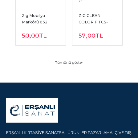
Zig Mobilya 
ZIG CLEAN 
Z
Markörü 652
COLOR F TCS-
C
6000T 025 PINK
6
50
,00
TL
57
,00
TL
C
Tümünü göster
ERŞANLI KIRTASİYE SANATSAL ÜRÜNLER PAZARLAMA İÇ VE DIŞ